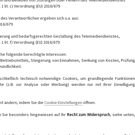
en und Beheben von Störungen oder Fehlern des Telemediendienstes
 1 lit. c) Verordnung (EU) 2016/679
des Verantwortlichen ergeben sich u.a. aus:
2016/679
imierung und bedarfsgerechten Gestaltung des Telemediendienstes,
 1 lit. f) Verordnung (EU) 2016/679
che folgende berechtigte Interessen:
s Betriebsmittels, Steigerung von Einnahmen, Senkung von Kosten, Prüfung
undlichkeit.
chließlich technisch notwendige Cookies, um grundlegende Funktionen
ste (z.B. zur Analyse oder Werbung) werden nur mit Ihrer Einwilligung
it ändern, indem Sie die
Cookie-Einstellungen
öffnen.
 Sie besonders hingewiesen auf Ihr
Recht zum Widerspruch
, siehe unten