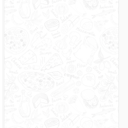
–
r
s