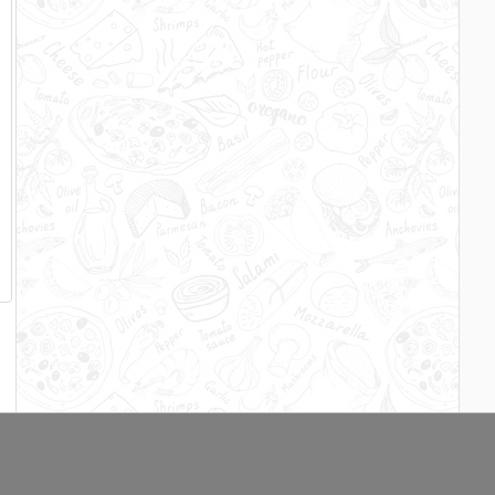
s
e
n