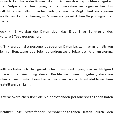
n durch die Inhalte der Kommunikation Aufbewahrungspflichten ausgelöst
 den Zeitpunkt der Beendigung der Kommunikation hinaus gespeichert, bis
flicht, andernfalls zumindest solange, wie die Möglichkeit zur eigenen
wortlichen die Speicherung im Rahmen von gesetzlichen Verjährungs- oder
 machen.
ck Nr. 3 werden die Daten über das Ende Ihrer Benutzung des
weitere 7 Tage gespeichert.
Nr. 4 werden die personenbezogenen Daten bis zu ihrer innerhalb von
e Ihrer Benutzung des Telemediendienstes erfolgenden Anonymisierung
eißt vorbehaltlich der gesetzlichen Einschränkungen, die nachfolgend
ichterung der Ausübung dieser Rechte sei Ihnen mitgeteilt, dass ein
n keiner bestimmten Form bedarf und damit u.a. auch auf elektronischem
estellt werden kann.
s Verantwortlichen über die Sie betreffenden personenbezogenen Date
ichtiger, Sie betreffender personenbezogenen Daten durch de