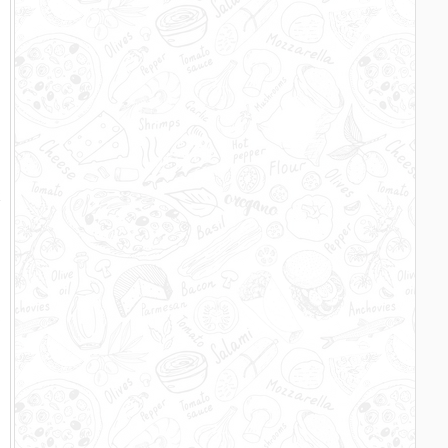
n
n
r
m
n