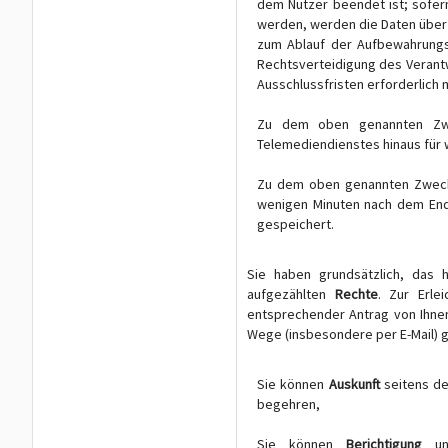
dem Nutzer beendet ist; sofer
werden, werden die Daten über
zum Ablauf der Aufbewahrungsp
Rechtsverteidigung des Verant
Ausschlussfristen erforderlich
Zu dem oben genannten Zwe
Telemediendienstes hinaus für 
Zu dem oben genannten Zweck 
wenigen Minuten nach dem End
gespeichert.
Sie haben grundsätzlich, das h
aufgezählten
Rechte
. Zur Erle
entsprechender Antrag von Ihne
Wege (insbesondere per E-Mail) g
Sie können
Auskunft
seitens de
begehren,
Sie können
Berichtigung
unr