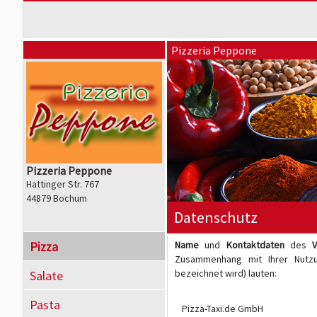
Pizzeria Peppone
Pizzeria Peppone
Hattinger Str. 767
44879 Bochum
Datenschutz
Pizza
Name
und
Kontaktdaten
des
V
Zusammenhang mit Ihrer Nutzun
bezeichnet wird) lauten:
Salate
Pasta
Pizza-Taxi.de GmbH