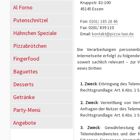
Kruppstr. 82-100
Al Forno
45145 Essen
Putenschnitzel
Fon:
0201/ 185 28 46
Fax: 0201/ 839 110
Hähnchen Speziale
Email:
kontakt@pizza-taxi.de
Pizzabrötchen
Die Verarbeitungen personen
Internetseite erfolgt zu folgend
Fingerfood
soweit sachlich relevant – zur 
eines Dritten:
Baguettes
Desserts
1. Zweck
: Erbringung des Tele
Rechtsgrundlage: Art. 6 Abs. 1 S.
Getränke
2. Zweck
: Vermittlung von Ve
Anfragen der Nutzer des Telem
Party-Menü
Rechtsgrundlage: Art. 6 Abs. 1 S.
Angebote
3. Zweck
: Gewährleistung d
Telemediendienstes und der f