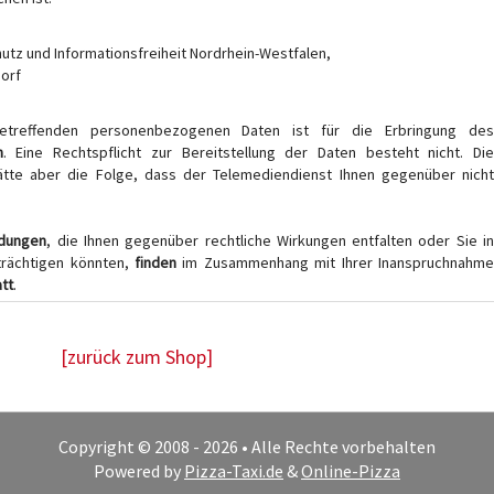
utz und Informationsfreiheit Nordrhein-Westfalen,
dorf
treffenden personenbezogenen Daten ist für die Erbringung de
h
. Eine Rechtspflicht zur Bereitstellung der Daten besteht nicht. Di
hätte aber die Folge, dass der Telemediendienst Ihnen gegenüber nicht
ndungen
, die Ihnen gegenüber rechtliche Wirkungen entfalten oder Sie i
trächtigen könnten,
finden
im Zusammenhang mit Ihrer Inanspruchnahme
att
.
[zurück zum Shop]
Copyright © 2008 - 2026 • Alle Rechte vorbehalten
Powered by
Pizza-Taxi.de
&
Online-Pizza